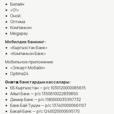
Билайн
«О!»
Оной;
Оптима
Компаньон
Megapay
Мобилдик банкинг:
«Кыргызстан Банк»
Мобилдик тиркеме
«Компаньон Банк»
ABN24
Мобильное приложение:
ABN24 - бул тез жана ыңгайлуу онлайн
«Элкарт Мобайл»
кредиттөө чечимин издегендер үчүн атайын
Optima24
иштелип чыккан колдонуучуга ыңгайлуу
мобилдик тиркеме
Өнөктөш банктардын кассалары:
КБ Кыргызстан — р/с 1030120000085615
Айыл Банк — р/с 1350610022839850
Демир Банк — р/с 1180000035397732
Банк Бай Тушум — р/с 1374010000661107
Бакай Банк — р/с 1240020000695170