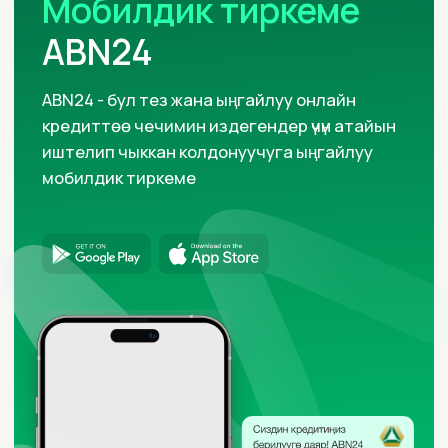
© ОАО «МФК «АБН», 2023. КР УБ
Лицензиясы №007. 20 октябрь 2014 ж.