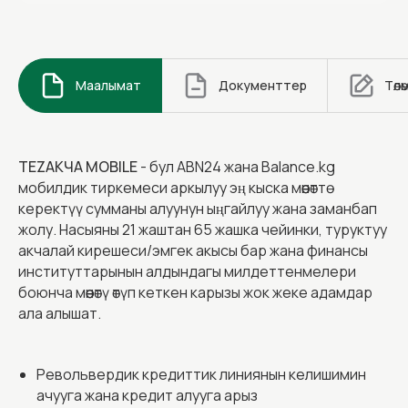
Маалымат
Документтер
Төлө
TEZAКЧА MOBILE
- бул ABN24 жана Balance.kg
мобилдик тиркемеси аркылуу эң кыска мөөнөттө
керектүү сумманы алуунун ыңгайлуу жана заманбап
жолу. Насыяны 21 жаштан 65 жашка чейинки, туруктуу
акчалай кирешеси/эмгек акысы бар жана финансы
институттарынын алдындагы милдеттенмелери
боюнча мөөнөтү өтүп кеткен карызы жок жеке адамдар
ала алышат.
Револьвердик кредиттик линиянын келишимин
ачууга жана кредит алууга арыз