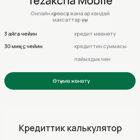
пайыздык чен
Өтүнмө жөнөтүү
Кредиттик калькулятор
Каалаган сумманы тандаңыз, сом
1000
1000
30000
Кредиттин мөөнөтү, ай
1
1
3