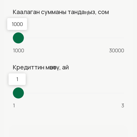
Биздин сунуш
Ай сайын төлөм
сом
Натыйжалуу пайыздык чен: 38,99%
Өтүнмө жөнөтүү
Эсептөө алдын ала болуп саналат. Эсептөө
маалыматтык максатта берилген. Кененирээк
маалымат алуу үчүн 2810 же АБН филиалдарына
кайрылыңыз.