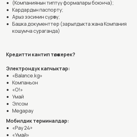
(Компаниянын типтүү формалары боюнча);
Кардардын паспорту;
Арыз ээсинин сүрөтү;
Башка документтер (зарылдыкта жана Компания
кошумча сураганда)
Кредитти кантип төлөө керек?
Электрондук капчыктар:
«Balance.kg»
Компаньон
«О!»
Умай
Элсом
Megapay
Мобилдик терминалдар:
«Pay 24»
«Умай»