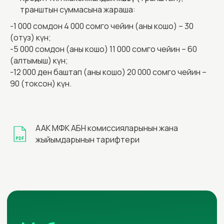
Компания
Кредиттер
транштын суммасына жараша:
-1 000 сомдон 4 000 сомго чейин (аны кошо) – 30
Компания жөнүндө
Tezakcha Бизнес
(отуз) күн;
Менеджмент
АБН Тиричилик
-5 000 сомдон (аны кошо) 11 000 сомго чейин – 60
(алтымыш) күн;
Карьера
АБН Бизнес
-12 000 ден баштап (аны кошо) 20 000 сомго чейин –
Жаңылыктар
АБН Агро
90 (токсон) күн.
Фин. көрсөткүчтөр
АБН Авто
Реквизиттер
Филиалдар
ААК МФК АБН комиссияларынын жана
жыйымдарынын тарифтери
Суроо-жооп
Облигациялар
Купуялык саясаты
Коомдук сунуш
Сайт түзүү