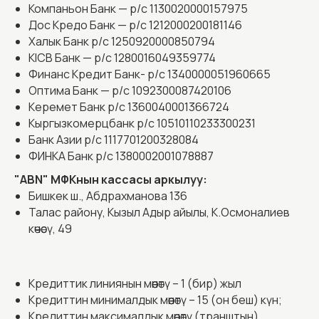
Компаньон Банк — р/с 1130020000157975
Дос Кредо Банк — р/с 1212000200181146
Халык Банк р/c 1250920000850794
KICB Банк — р/с 1280016049359774
Финанс Кредит Банк- р/с 1340000051960665
Оптима Банк — р/с 1092300087420106
Керемет Банк р/c 1360040001366724
Кыргызкомерцбанк р/с 10510110233300231
Банк Азии р/c 1117701200328084
ФИНКА Банк р/c 1380002001078887
Контакты
"ABN" МФКнын кассасы аркылуу:
Бишкек ш., Абдрахманова 136
Филиал
Талас району, Кызыл Адыр айылы, К.Осмоналиев
даректери
көчөсү, 49
2810
Чалуу
Кредиттик линиянын мөөнөтү – 1 (бир) жыл
акысыз
Кредиттин минималдык мөөнөтү – 15 (он беш) күн;
Кредиттин максималдык мөөнөтү (транштын),