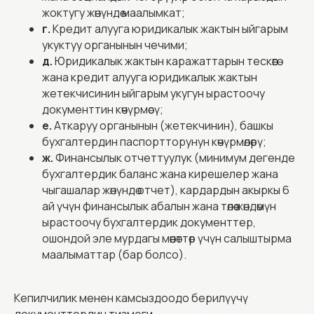
жоктугу жөнүндө маалымкат;
г.
Кредит алууга юридикалык жактын ыйгарым
укуктуу органынын чечими;
д.
Юридикалык жактын каражаттарын тескөөгө
жана кредит алууга юридикалык жактын
жетекчисинин ыйгарым укугун ырастоочу
документтин көчүрмөсү;
е.
Аткаруу органынын (жетекчинин), башкы
бухгалтердин паспортторунун көчүрмөлөрү;
ж.
Финансылык отчеттуулук (минимум дегенде
бухгалтердик баланс жана кирешелер жана
чыгашалар жөнүндө отчет), кардардын акыркы 6
ай үчүн финансылык абалын жана төлөө жөндөмүн
ырастоочу бухгалтердик документтер,
ошондой эле мурдагы мөөнөттөр үчүн салыштырма
маалыматтар (бар болсо).
Кепилчилик менен камсыздоодо берилүүчү