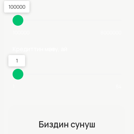
Биздин сунуш
Ай сайын төлөм
сом
Жылдык эффективдүү пайыздык чен: 35,05% баштап
Өтүнмө жөнөтүү
Эсептөө алдын ала болуп саналат. Эсептөө
маалыматтык максатта берилген. Кененирээк
маалымат алуу үчүн 2810 же АБН филиалдарына
кайрылыңыз.