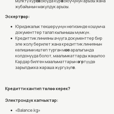
мүлктү күрөөгө коюуда күрөө коюучунун арызы жана
жубайынын макулдук арызы.
Эскертүүлөр:
Юридикалык текшерүүнүн негизинде кошумча
документтер талап кылынышы мүмкүн.
Кредиттик линияны ачууга документтер бир
эле жолу берилет жана кредиттик линиянын
келишими иштеп турган мөөнөт аралыгында
колдонууда болот, маалымкаттарды жаӊылоо
Кардар билген маалыматтарын өзгөртүүдө
зарылдыкка жараша жүргүзүлөт.
Контакты
Кредитти кантип төлөө керек?
Филиал
даректери
Электрондук капчыктар:
«Balance.kg»
Чалуу