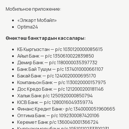
Купуялык саясаты
Мобильное приложение:
Коомдук сунуш
Сайт түзүү
«Элкарт Мобайл»
© ОАО «МФК «АБН», 2023. КР УБ
Optima24
Лицензиясы №007. 20 октябрь 2014 ж.
Өнөктөш банктардын кассалары:
КБ Кыргызстан — р/с 1030120000085615
Айыл Банк — р/с 1350610022839850
Демир Банк — р/с 1180000035397732
Банк Бай Тушум — р/с 1374010000661107
Бакай Банк — р/с 1240020000695170
Компаньон Банк — р/с 1130020000157975
Дос Кредо Банк — р/с 1212000200181146
Халык Банк р/c 1250920000850794
KICB Банк — р/с 1280016049359774
Финанс Кредит Банк- р/с 1340000051960665
Оптима Банк — р/с 1092300087420106
Керемет Банк р/c 1360040001366724
Кыргызкомерцбанк р/с 10510110233300231