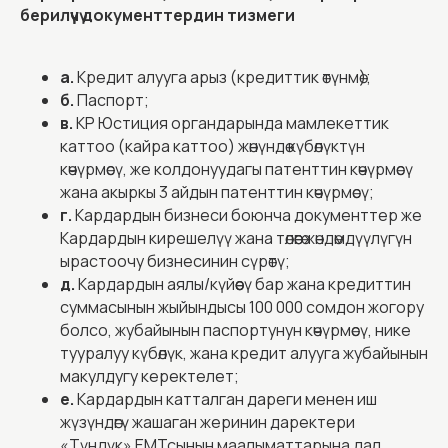
берилүүчү документтердин тизмеги
а.
Кредит алууга арыз (кредиттик өтүнмө);
б.
Паспорт;
в.
КР Юстиция органдарында мамлекеттик
каттоо (кайра каттоо) жөнүндө күбөлүктүн
көчүрмөсү, же колдонуудагы патенттин көчүрмөсү
жана акыркы 3 айдын патенттин көчүрмөсү;
г.
Кардардын бизнеси боюнча документтер же
Кардардын кирешелүү жана төлөөгө жөндөмдүүлүгүн
ырастоочу бизнесинин сүрөтү;
д.
Кардардын аялы/күйөөсү бар жана кредиттин
суммасынын жыйындысы 100 000 сомдон жогору
болсо, жубайынын паспортунун көчүрмөсү, нике
тууралуу күбөлүк, жана кредит алууга жубайынын
макулдугу керектелет;
е.
Кардардын катталган дареги менен иш
жүзүндөгү жашаган жеринин даректери
«Түндүк» ЕМТсынын маалыматтарына дал