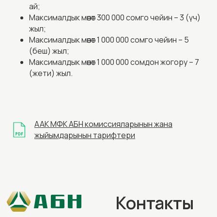
ай;
Максималдык мөөнөт 300 000 сомго чейин – 3 (үч)
жыл;
Максималдык мөөнөт 1 000 000 сомго чейин – 5
(беш) жыл;
Максималдык мөөнөт 1 000 000 сомдон жогору – 7
(жети) жыл.
ААК МФК АБН комиссияларынын жана
жыйымдарынын тарифтери