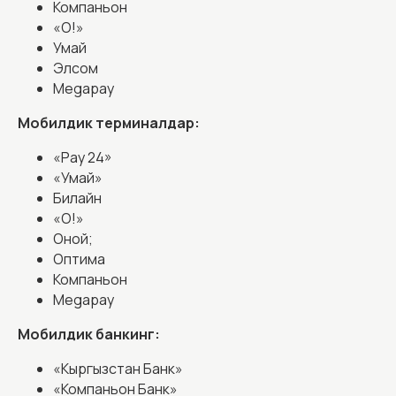
2810
Компаньон
акысыз
«О!»
Умай
Элсом
Компания
Кредиттер
Megapay
Компания жөнүндө
Tezakcha Бизнес
Мобилдик терминалдар:
Менеджмент
АБН Тиричилик
«Pay 24»
Карьера
АБН Бизнес
«Умай»
Жаңылыктар
АБН Агро
Билайн
«О!»
Фин. көрсөткүчтөр
АБН Авто
Оной;
Реквизиттер
Оптима
Филиалдар
Компаньон
Megapay
Суроо-жооп
Облигациялар
Мобилдик банкинг:
«Кыргызстан Банк»
«Компаньон Банк»