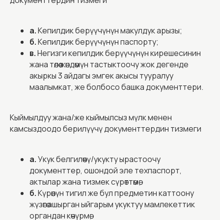
документтердин тизмеги
а.
Кепилдик берүүчүнүн макулдук арызы;
б.
Кепилдик берүүчүнүн паспорту;
в.
Негизги кепилдик берүүчүнүн кирешесинин
жана төлөө жөндөмүн тастыктоочу жок дегенде
акыркы 3 айдагы эмгек акысы тууралуу
маалымкат, же болбосо башка документтери.
Кыймылдуу жана/же кыймылсыз мүлк менен
камсыздоодо берилүүчү документтердин тизмеги
а.
Укук белгилөөчү/укукту ырастоочу
документтер, ошондой эле техпаспорт,
актылар жана тизмек сүрөттөмө;
б.
Күрөөнүн тигил же бул предметин каттоону
жүзөгө ашырган ыйгарым укуктуу мамлекеттик
органдан көчүрмө;