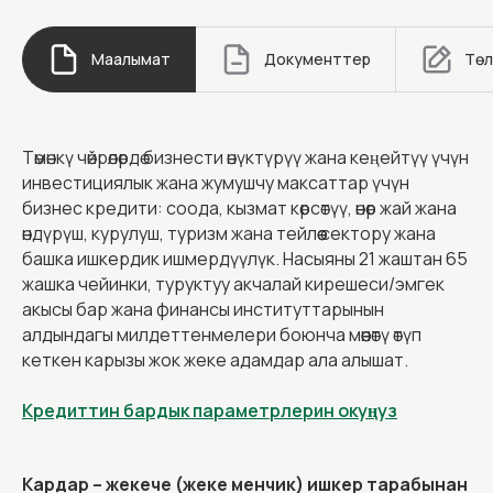
Маалымат
Документтер
Төл
Төмөнкү чөйрөлөрдө бизнести өнүктүрүү жана кеңейтүү үчүн
инвестициялык жана жумушчу максаттар үчүн
бизнес кредити: соода, кызмат көрсөтүү, өнөр жай жана
өндүрүш, курулуш, туризм жана тейлөө сектору жана
башка ишкердик ишмердүүлүк. Насыяны 21 жаштан 65
жашка чейинки, туруктуу акчалай кирешеси/эмгек
акысы бар жана финансы институттарынын
алдындагы милдеттенмелери боюнча мөөнөтү өтүп
кеткен карызы жок жеке адамдар ала алышат.
Кредиттин бардык параметрлерин окуңуз
Кардар – жекече (жеке менчик) ишкер тарабынан