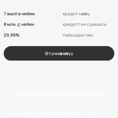
Өтүнмө жөнөтүү
Кредиттик калькулятор
Каалаган сумманы тандаңыз, сом
100000
100000
8000000
Кредиттин мөөнөтү, ай
1
1
84