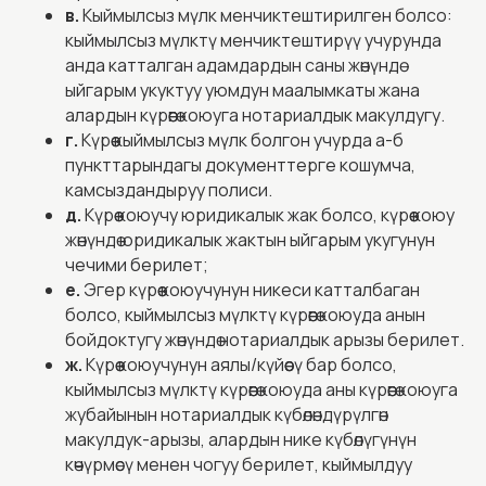
в.
Кыймылсыз мүлк менчиктештирилген болсо:
кыймылсыз мүлктү менчиктештирүү учурунда
анда катталган адамдардын саны жөнүндө
ыйгарым укуктуу уюмдун маалымкаты жана
алардын күрөөгө коюуга нотариалдык макулдугу.
г.
Күрөө кыймылсыз мүлк болгон учурда а-б
пункттарындагы документтерге кошумча,
камсыздандыруу полиси.
д.
Күрөө коюучу юридикалык жак болсо, күрөө коюу
жөнүндө юридикалык жактын ыйгарым укугунун
чечими берилет;
е.
Эгер күрөө коюучунун никеси катталбаган
болсо, кыймылсыз мүлктү күрөөгө коюуда анын
бойдоктугу жөнүндө нотариалдык арызы берилет.
ж.
Күрөө коюучунун аялы/күйөөсү бар болсо,
кыймылсыз мүлктү күрөөгө коюуда аны күрөөгө коюуга
жубайынын нотариалдык күбөлөндүрүлгөн
макулдук-арызы, алардын нике күбөлүгүнүн
көчүрмөсү менен чогуу берилет, кыймылдуу