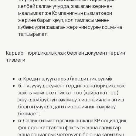
келбей калган учурда, жашаган жеринен
маалымкат же Компаниянын кызматкери
жерине барып көрүп, кол тамгасы менен
күбөлөндүргөн жашаган жеринин сүрөтү кошумча
тапшырылат.
Кардар – юридикалык жак берген документтердин
тизмеги
а.
Кредит алууга арыз (кредиттик өтүнмө);
б.
Түзүүчү документтердин жана юридикалык
жакты мамлекеттик каттоо (кайра каттоо)
жөнүндө күбөлүктүн көчүрмөсү, лицензияланган иш
болгон учурда дагы лицензиянын көчүрмөсү
берилет;
в.
Салык кызмат органынан жана КР социалдык
фонддон катталган фактысы жана салыктар
жана социалдык чегерүулөр боюнча карыздын