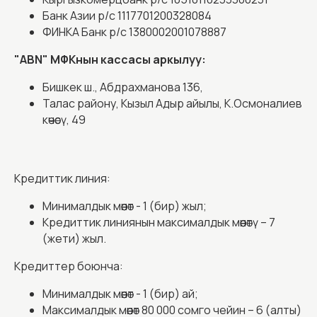
Банк Азии р/c 1117701200328084
ФИНКА Банк р/c 1380002001078887
"ABN" МФКнын кассасы аркылуу:
Бишкек ш., Абдрахманова 136,
Талас району, Кызыл Адыр айылы, К.Осмоналиев
көчөсү, 49
Кредиттик линия:
Минималдык мөөнөт - 1 (бир) жыл;
Кредиттик линиянын максималдык мөөнөтү – 7
(жети) жыл.
Кредиттер боюнча:
Минималдык мөөнөт - 1 (бир) ай;
Максималдык мөөнөт 80 000 сомго чейин – 6 (алты)